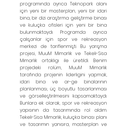
programında ayrıca Teknopark alanı
için yeni bir masterplan, yeni bir idari
bina, bir dizi araştırma geliştirme binası
ve kuluçka ofisleri için yeni bir bina
bulunmaktaydı. Programda ayrıca
çalışanlar için spor ve rekreasyon
merkezi de tariflenmişti. Bu yarışma
projesi, MuuM Mimarlık ve Tekeli-Sisa
Mimarlık ortaklıgı ile üretildi. Benim
projedeki rolüm, MuuM Mimarlık
tarafında projenin liderligini yapmak,
idari bina ve ar-ge binalarının
planlanması, üç boyutlu tasarlanması
ve görselleştirilmesini kapsamaktaydı.
Bunlara ek olarak, spor ve rekreasyon
yapısının da tasarımında rol aldım.
Tekeli-Sisa Mimarlık, kuluçka binası planı
ve tasarımın yanısıra, masterplan ve