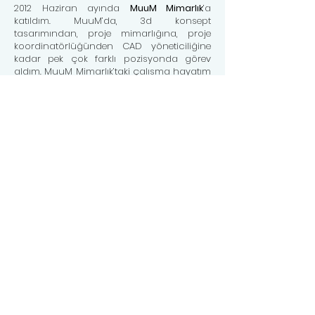
2012 Haziran ayında
MuuM Mimarlık
’a
katıldım. MuuM’da, 3d konsept
tasarımından, proje mimarlığına, proje
koordinatörlüğünden CAD yöneticiliğine
kadar pek çok farklı pozisyonda görev
aldım. MuuM Mimarlık’taki çalısma hayatım
süresince, ödüle layık görülen pek çok
yarışma projesi ekibinde bulundum. Proje
lideri olarak çalıstığım
Erciyes Kongre
Merkezi
projesi,
WAF Ödülleri 2015
’te aday
proje olarak seçildi. MuuM’daki 5 yıl 6 aylık
çalışma süremde, pek çok projede BIM
yazılımı ile çalıştım, çeşitli projelerin erken
BIM safhalarında bulundum ve
sürdürülebilirlik analizleri yaptım.
2018’den itibaren freelance ve proje bazlı
çalısmaktayım.
CV için tıklayın
PDF Portfolyo için tıklayın