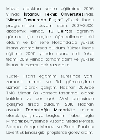
Mezun olduktan sonra, eğitimime 2006
yılında
İstanbul Teknik Üniversitesi’
nde,
“
Mimari Tasarımda Bilişim
” yüksek lisans
programında devam ettim.
2007-2008
akademik yılında,
TU Delft
’te öğrenim
görmek için seçilen öğrencilerden biri
oldum ve bir sene Hollanda’da yüksek
lisans yapma fırsatı buldum. Yüksek lisans
eğitimin 2009 yılında sonra erdi, fakat
tezimi 2019 yılında tamamladım ve yüksek
lisans dereceme hak kazandım.
Yüksek lisans eğitimim süresince yarı-
zamanlı mimar ve 3d görselleştirme
uzmanı olarak çalıştım. Haziran 2008’de
TMO Mimarlık’a konsept tasarımcı olarak
katıldım ve pek çok AVM projesinde
çalışma fırsatı buldum. 2010 Haziran
ayında
Tabanlıoğlu Mimarlık
’ta mimar
olarak çalışmaya başladım. Tabanlıoğlu
Mimarlık bünyesinde, Astana Media Merkezi,
Sipopo Kongre Merkezi ve Ziraat Bankası
Levent Ek Binası gibi projelerde görev aldım.