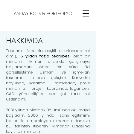
ANDAY BODUR PORTFOLYO
HAKKIMDA
Tasarım sürecinin çeşitli kısımlarında rol
almış,
15 yıldan fazla tecrübesi
olan bir
mimarım. Mimari ofislerde çalışmaya
başlamadan önce bir süre 3d
görselleştirme uzmanı ve içmekan
tasarımcısı olarak çalıştım. Kariyerim
boyunca, yardımcı mimardan, proje
mimarına, proje koordinatörlüğünden,
CAD yöneticiliğine pek çok farklı rol
üstlendim.
2001 yılında Mimarlık Bölümü’nde okumaya
başladım. 2006 yılında lisans eğitimimi
basarı ile tamamlayarak mezun oldum ve
bu tarihten itibaren Mimarlar Odası’na
kayıtlı bir mimarım.