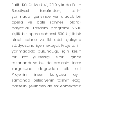
Fatih Kültür Merkezi, 2010 yılında Fatih
Belediyesi tarafından, tarihi
yarımada içerisinde yer alacak bir
opera ve bale sahnesi olarak
başlatıldı. Tasarım programı, 2500
kişilik bir opera sahnesi, 500 kişilik bir
ikinci sahne ve iki adet çalışma
stüdyosunu içermekteydi. Proje tarihi
yarımadada bulundugu için, kesin
bir kot yüksekligi sınırı içinde
tasarlandı ve bu da projenin lineer
kurgusuna dogrudan etki etti.
Projenin lineer kurgusu, aynı
zamanda belediyenin tashih ettigi
parselin şeklinden de etkilenmektedir.
Projede benim rolüm, projenin
içmimari konseptinin yaratılmasına
yardımcı olmak, tüm ortak alanlar ve
tiyatro ve opera salonlarının
tasarlanmasında yardımcı olmaktı.
Projenin 3d modeli ve görsellerini de
ben hazırladım. Projenin uygulama