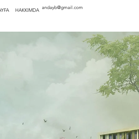
andayb@gmail.com
AYFA
HAKKIMDA